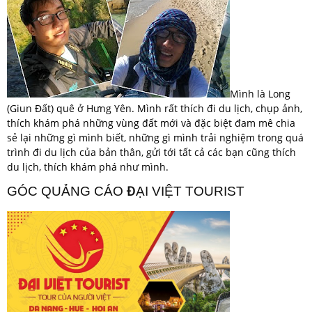
Mình là Long
(Giun Đất) quê ở Hưng Yên. Mình rất thích đi du lịch, chụp ảnh,
thích khám phá những vùng đất mới và đặc biệt đam mê chia
sẻ lại những gì mình biết, những gì mình trải nghiệm trong quá
trình đi du lịch của bản thân, gửi tới tất cả các bạn cũng thích
du lịch, thích khám phá như mình.
GÓC QUẢNG CÁO ĐẠI VIỆT TOURIST