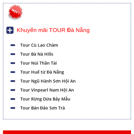
Khuyến mãi TOUR Đà Nẵng
Tour Cù Lao Chàm
Tour Bà Nà Hills
Tour Núi Thần Tài
Tour Huế từ Đà Nẵng
Tour Ngũ Hành Sơn Hội An
Tour Vinpearl Nam Hội An
Tour Rừng Dừa Bảy Mẫu
Tour Bán Đảo Sơn Trà