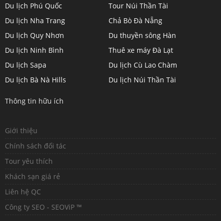
Du lịch Phú Quốc
Tour Núi Thần Tài
Du lịch Nha Trang
Chả Bò Đà Nẵng
Du lịch Quy Nhơn
Du thuyền sông Hàn
Du lịch Ninh Bình
Thuê xe máy Đà Lạt
Du lịch Sapa
Du lịch Cù Lao Chàm
Du lịch Bà Nà Hills
Du lịch Núi Thần Tài
Thông tin hữu ích
Giới thiệu
Chính sách đối tác
Tour yêu thích
Khách sạn giá rẻ
Liên hệ QC
Công ty SEO - SEOViP ™