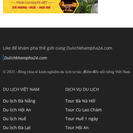
Like để khám phá thế giới cùng Dulichkhampha24.com
Dulichkhampha24.com
© 2021 - Blog chia sẻ kinh nghiệm du lịch tự túc, điểm đến nổi tiếng Việt Nam
View
View
View
View
DU LỊCH VIỆT NAM
DỊCH VỤ DU LỊCH
dulichkhampa24
dulichkhampa24
dulichkhampa24
dulichkhampa24
Du lịch Đà Nẵng
Tour Bà Nà Hill
profile
profile
profile
profile
Du lịch Hội An
Tour Cù Lao Chàm
on
on
on
on
Du lịch Huế
Tour Huế 1 ngày
Twitter
LinkedIn
YouTube
Google+
Du lịch Đà Lạt
Tour Hội An