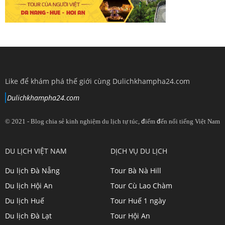
Like để khám phá thế giới cùng Dulichkhampha24.com
Dulichkhampha24.com
© 2021 - Blog chia sẻ kinh nghiệm du lịch tự túc, điểm đến nổi tiếng Việt Nam
View
View
View
View
DU LỊCH VIỆT NAM
DỊCH VỤ DU LỊCH
dulichkhampa24
dulichkhampa24
dulichkhampa24
dulichkhampa24
Du lịch Đà Nẵng
Tour Bà Nà Hill
profile
profile
profile
profile
Du lịch Hội An
Tour Cù Lao Chàm
on
on
on
on
Du lịch Huế
Tour Huế 1 ngày
Twitter
LinkedIn
YouTube
Google+
Du lịch Đà Lạt
Tour Hội An