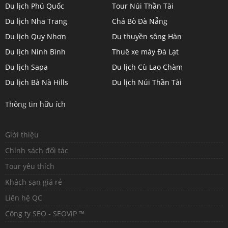
Du lịch Phú Quốc
Tour Núi Thần Tài
Du lịch Nha Trang
Chả Bò Đà Nẵng
Du lịch Quy Nhơn
Du thuyền sông Hàn
Du lịch Ninh Bình
Thuê xe máy Đà Lạt
Du lịch Sapa
Du lịch Cù Lao Chàm
Du lịch Bà Nà Hills
Du lịch Núi Thần Tài
Thông tin hữu ích
Giới thiệu
Chính sách đối tác
Tour yêu thích
Khách sạn giá rẻ
Liên hệ QC
Công ty SEO - SEOViP ™