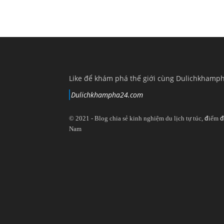
Like để khám phá thế giới cùng Dulichkhamp
Dulichkhampha24.com
© 2021 - Blog chia sẻ kinh nghiệm du lịch tự túc, điểm đ
Nam
View
View
View
View
dulichkhampa24
dulichkhampa24
dulichkhampa24
dulichkhampa24
profile
profile
profile
profile
on
on
on
on
Twitter
LinkedIn
YouTube
Google+