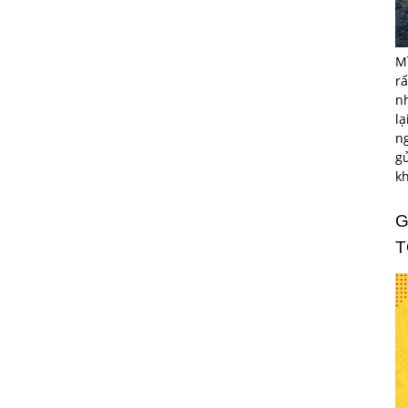
M
rấ
n
lạ
ng
gử
k
G
T