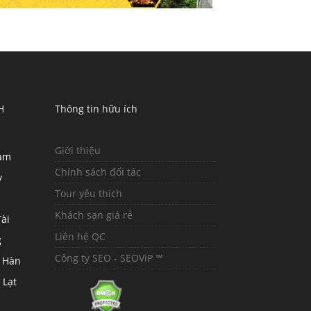
H
Thông tin hữu ích
Giới thiệu
hàm
Chính sách đối tác
y
Tour yêu thích
Khách sạn giá rẻ
ài
Liên hệ QC
g
Công ty SEO - SEOViP ™
 Hàn
 Lạt