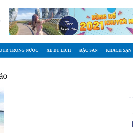
OUR TRONG NƯỚC
XE DU LỊCH
ĐẶC SẢN
KHÁCH SẠN
ảo