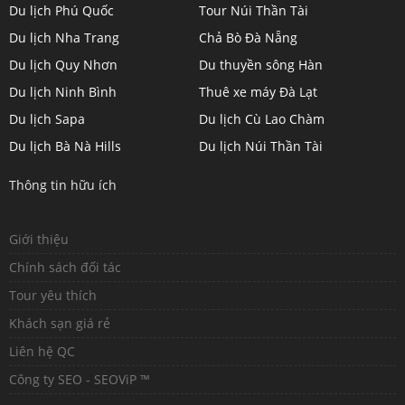
Du lịch Phú Quốc
Tour Núi Thần Tài
Du lịch Nha Trang
Chả Bò Đà Nẵng
Du lịch Quy Nhơn
Du thuyền sông Hàn
Du lịch Ninh Bình
Thuê xe máy Đà Lạt
Du lịch Sapa
Du lịch Cù Lao Chàm
Du lịch Bà Nà Hills
Du lịch Núi Thần Tài
Thông tin hữu ích
Giới thiệu
Chính sách đối tác
Tour yêu thích
Khách sạn giá rẻ
Liên hệ QC
Công ty SEO - SEOViP ™