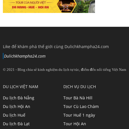
Like để khám phá thế giới cùng Dulichkhampha24.com
Dulichkhampha24.com
© 2021 - Blog chia sẻ kinh nghiệm du lịch tự túc, điểm đến nổi tiếng Việt Nam
View
View
View
View
DU LỊCH VIỆT NAM
DỊCH VỤ DU LỊCH
dulichkhampa24
dulichkhampa24
dulichkhampa24
dulichkhampa24
Du lịch Đà Nẵng
Tour Bà Nà Hill
profile
profile
profile
profile
Du lịch Hội An
Tour Cù Lao Chàm
on
on
on
on
Du lịch Huế
Tour Huế 1 ngày
Twitter
LinkedIn
YouTube
Google+
Du lịch Đà Lạt
Tour Hội An