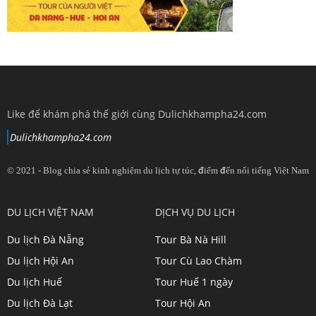
Like để khám phá thế giới cùng Dulichkhampha24.com
Dulichkhampha24.com
© 2021 - Blog chia sẻ kinh nghiệm du lịch tự túc, điểm đến nổi tiếng Việt Nam
View
View
View
View
DU LỊCH VIỆT NAM
DỊCH VỤ DU LỊCH
dulichkhampa24
dulichkhampa24
dulichkhampa24
dulichkhampa24
Du lịch Đà Nẵng
Tour Bà Nà Hill
profile
profile
profile
profile
Du lịch Hội An
Tour Cù Lao Chàm
on
on
on
on
Du lịch Huế
Tour Huế 1 ngày
Twitter
LinkedIn
YouTube
Google+
Du lịch Đà Lạt
Tour Hội An