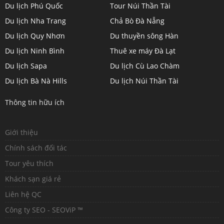
Du lịch Phú Quốc
Tour Núi Thần Tài
Du lịch Nha Trang
Chả Bò Đà Nẵng
Du lịch Quy Nhơn
Du thuyền sông Hàn
Du lịch Ninh Bình
Thuê xe máy Đà Lạt
Du lịch Sapa
Du lịch Cù Lao Chàm
Du lịch Bà Nà Hills
Du lịch Núi Thần Tài
Thông tin hữu ích
Giới thiệu
Chính sách đối tác
Tour yêu thích
Khách sạn giá rẻ
Liên hệ QC
Công ty SEO - SEOViP ™