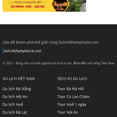
Like để khám phá thế giới cùng Dulichkhampha24.com
Dulichkhampha24.com
© 2021 - Blog chia sẻ kinh nghiệm du lịch tự túc, điểm đến nổi tiếng Việt Nam
View
View
View
View
DU LỊCH VIỆT NAM
DỊCH VỤ DU LỊCH
dulichkhampa24
dulichkhampa24
dulichkhampa24
dulichkhampa24
Du lịch Đà Nẵng
Tour Bà Nà Hill
profile
profile
profile
profile
Du lịch Hội An
Tour Cù Lao Chàm
on
on
on
on
Du lịch Huế
Tour Huế 1 ngày
Twitter
LinkedIn
YouTube
Google+
Du lịch Đà Lạt
Tour Hội An