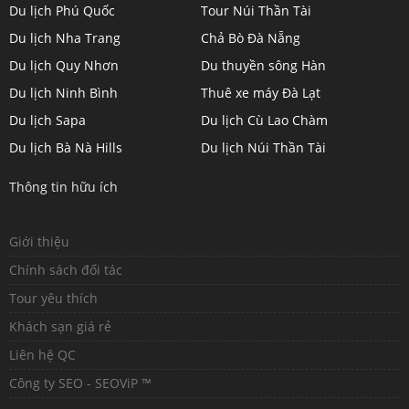
Du lịch Phú Quốc
Tour Núi Thần Tài
Du lịch Nha Trang
Chả Bò Đà Nẵng
Du lịch Quy Nhơn
Du thuyền sông Hàn
Du lịch Ninh Bình
Thuê xe máy Đà Lạt
Du lịch Sapa
Du lịch Cù Lao Chàm
Du lịch Bà Nà Hills
Du lịch Núi Thần Tài
Thông tin hữu ích
Giới thiệu
Chính sách đối tác
Tour yêu thích
Khách sạn giá rẻ
Liên hệ QC
Công ty SEO - SEOViP ™