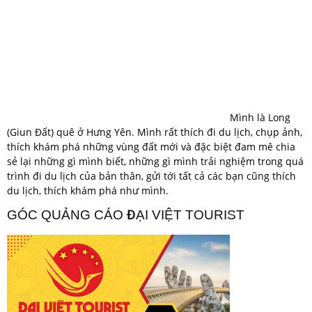
Mình là Long
(Giun Đất) quê ở Hưng Yên. Mình rất thích đi du lịch, chụp ảnh,
thích khám phá những vùng đất mới và đặc biệt đam mê chia
sẻ lại những gì mình biết, những gì mình trải nghiệm trong quá
trình đi du lịch của bản thân, gửi tới tất cả các bạn cũng thích
du lịch, thích khám phá như mình.
GÓC QUẢNG CÁO ĐẠI VIỆT TOURIST