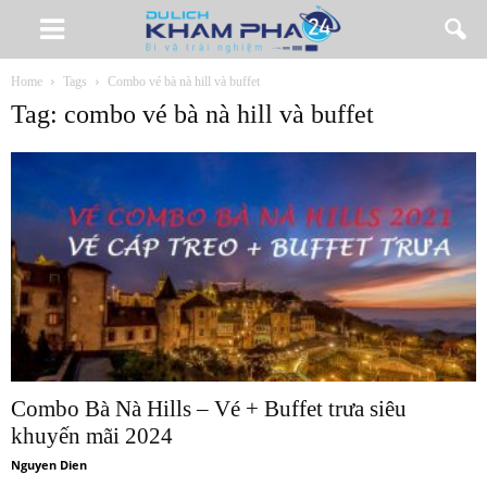
Home
Tags
Combo vé bà nà hill và buffet
Tag: combo vé bà nà hill và buffet
Combo Bà Nà Hills – Vé + Buffet trưa siêu
khuyến mãi 2024
Nguyen Dien