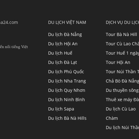
ha24.com
DU LỊCH VIỆT NAM
DỊCH VỤ DU LỊC
Du lịch Đà Nẵng
Tour Bà Nà Hill
Du lịch Hội An
Tour Cù Lao C
ến nổi tiếng Việt
Du lịch Huế
Tour Huế 1 ngà
Du lịch Đà Lạt
Tour Hội An
Du lịch Phú Quốc
Tour Núi Thần T
Du lịch Nha Trang
Chả Bò Đà Nẵn
Du lịch Quy Nhơn
Du thuyền sông
Du lịch Ninh Bình
Thuê xe máy Đà
Du lịch Sapa
Du lịch Cù Lao
Du lịch Bà Nà Hills
Chàm
Du lịch Núi Thầ