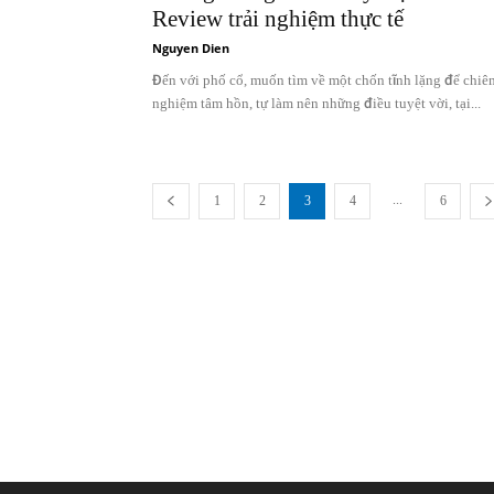
Review trải nghiệm thực tế
Nguyen Dien
Đến với phố cổ, muốn tìm về một chốn tĩnh lặng để chiê
nghiệm tâm hồn, tự làm nên những điều tuyệt vời, tại...
...
1
2
3
4
6