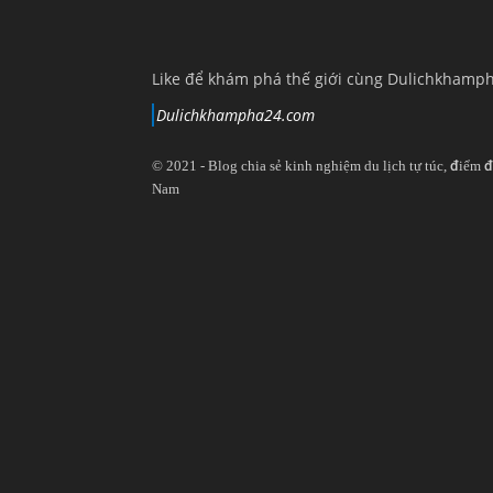
Like để khám phá thế giới cùng Dulichkhamp
Dulichkhampha24.com
© 2021 - Blog chia sẻ kinh nghiệm du lịch tự túc, điểm đ
Nam
View
View
View
View
dulichkhampa24
dulichkhampa24
dulichkhampa24
dulichkhampa24
profile
profile
profile
profile
on
on
on
on
Twitter
LinkedIn
YouTube
Google+