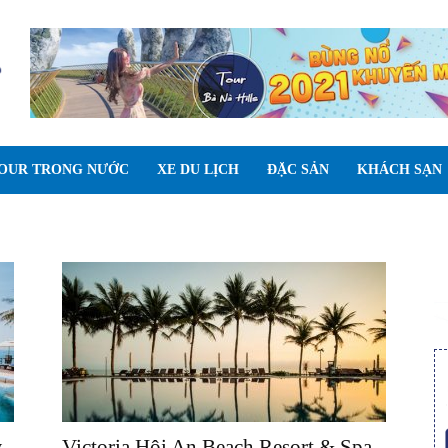
OUR TRONG NƯỚC
XE DU LỊCH
ĐẶC SẢN
KHÁCH SẠN
w
Victoria Hội An Beach Resort & Spa