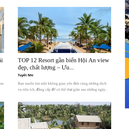
ải
TOP 12 Resort gần biển Hội An view
đẹp, chất lượng – Ưu...
Tuyết Nhi
uộm
Bạn muốn tìm một không gian yên tĩnh cùng những dịch
vụ tiện ích, đẳng cấp để có thể thư giãn sau những ngày...