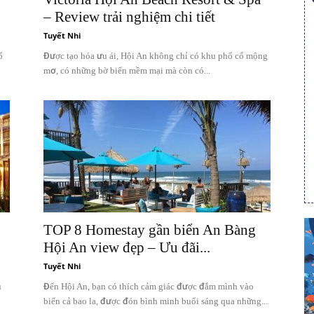
– Review trải nghiệm chi tiết
Tuyết Nhi
ố
Được tạo hóa ưu ái, Hội An không chỉ có khu phố cổ mộng
mơ, có những bờ biển mềm mại mà còn có...
TOP 8 Homestay gần biển An Bàng
Hội An view đẹp – Ưu đãi...
Tuyết Nhi
u
Đến Hội An, bạn có thích cảm giác được đắm mình vào
biển cả bao la, được đón bình minh buổi sáng qua những...