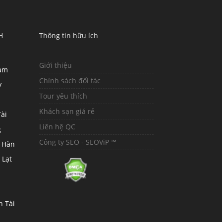
H
Thông tin hữu ích
Giới thiệu
hàm
Chính sách đối tác
y
Tour yêu thích
Khách sạn giá rẻ
ài
Liên hệ QC
g
Công ty SEO - SEOViP ™
 Hàn
 Lạt
n Tài