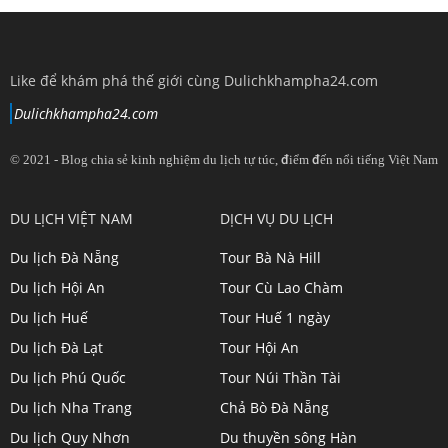
Like để khám phá thế giới cùng Dulichkhampha24.com
Dulichkhampha24.com
© 2021 - Blog chia sẻ kinh nghiệm du lịch tự túc, điểm đến nổi tiếng Việt Nam
View
View
View
View
DU LỊCH VIỆT NAM
DỊCH VỤ DU LỊCH
dulichkhampa24
dulichkhampa24
dulichkhampa24
dulichkhampa24
Du lịch Đà Nẵng
Tour Bà Nà Hill
profile
profile
profile
profile
Du lịch Hội An
Tour Cù Lao Chàm
on
on
on
on
Du lịch Huế
Tour Huế 1 ngày
Twitter
LinkedIn
YouTube
Google+
Du lịch Đà Lạt
Tour Hội An
Du lịch Phú Quốc
Tour Núi Thần Tài
Du lịch Nha Trang
Chả Bò Đà Nẵng
Du lịch Quy Nhơn
Du thuyền sông Hàn