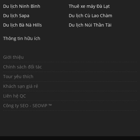
Du lịch Ninh Bình
Thuê xe máy Đà Lạt
Du lịch Sapa
Du lịch Cù Lao Chàm
Du lịch Bà Nà Hills
Du lịch Núi Thần Tài
Thông tin hữu ích
Giới thiệu
Chính sách đối tác
Tour yêu thích
Khách sạn giá rẻ
Liên hệ QC
Công ty SEO - SEOViP ™