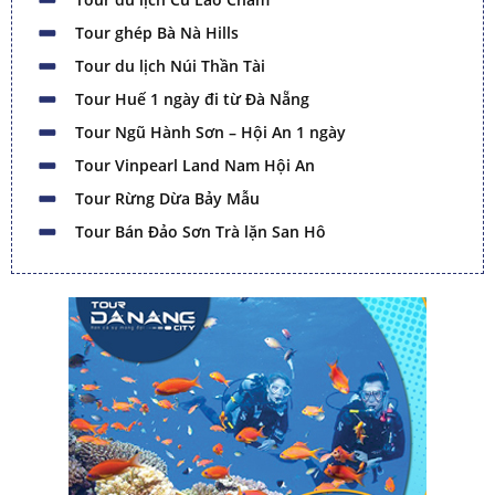
Tour ghép Bà Nà Hills
Tour du lịch Núi Thần Tài
Tour Huế 1 ngày đi từ Đà Nẵng
Tour Ngũ Hành Sơn – Hội An 1 ngày
Tour Vinpearl Land Nam Hội An
Tour Rừng Dừa Bảy Mẫu
Tour Bán Đảo Sơn Trà lặn San Hô